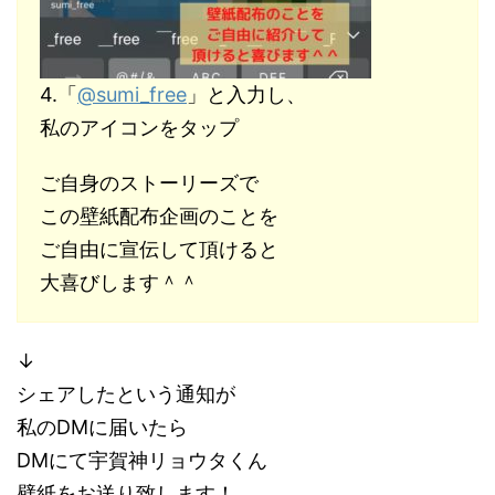
4.「
@sumi_free
」と入力し、
私のアイコンをタップ
ご自身のストーリーズで
この壁紙配布企画のことを
ご自由に宣伝して頂けると
大喜びします＾＾
↓
シェアしたという通知が
私のDMに届いたら
DMにて宇賀神リョウタくん
壁紙をお送り致します！