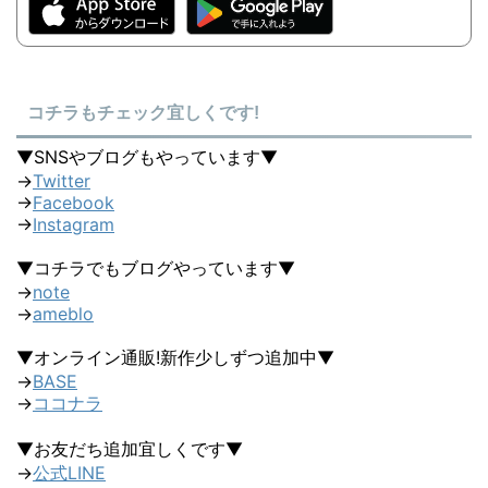
コチラもチェック宜しくです!
▼SNSやブログもやっています▼
→
Twitter
→
Facebook
→
Instagram
▼コチラでもブログやっています▼
→
note
→
ameblo
▼オンライン通販!新作少しずつ追加中▼
→
BASE
→
ココナラ
▼お友だち追加宜しくです▼
→
公式LINE