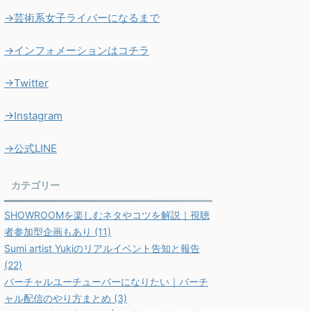
→芸術系女子ライバーになるまで
→インフォメーションはコチラ
→Twitter
→Instagram
→公式LINE
カテゴリー
SHOWROOMを楽しむネタやコツを解説｜視聴
者参加型企画もあり (11)
Sumi artist Yukiのリアルイベント告知と報告
(22)
バーチャルユーチューバーになりたい｜バーチ
ャル配信のやり方まとめ (3)