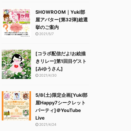
SHOWROOM｜Yuki部
屋アバター[第32弾]総選
挙のご案内
2021/5/7
[コラボ配信だよ!お絵描
きリレー]第1回目ゲスト
[みゆうさん]
2021/4/30
5/8(土)限定企画[Yuki部
屋Happy7シークレット
パーティ]＠YouTube
Live
2021/4/24