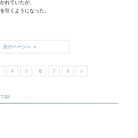
かれていたが、
を引くようになった。
次のページへ >
4
5
6
7
8
>
来てね!