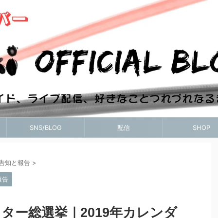
SNS/BLOG
配信
SHOP
ント告知と報告
>
報告
クター総選挙｜2019年カレンダ