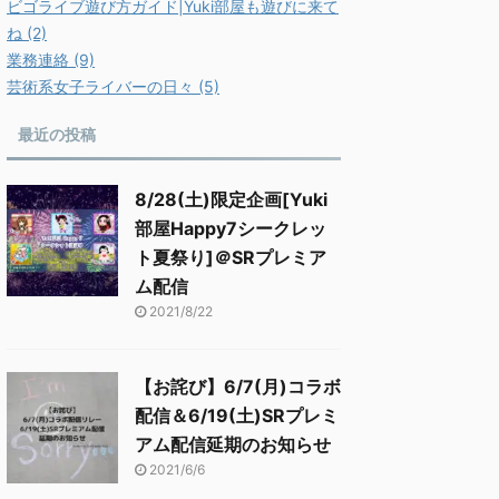
ビゴライブ遊び方ガイド|Yuki部屋も遊びに来て
ね (2)
業務連絡 (9)
芸術系女子ライバーの日々 (5)
最近の投稿
8/28(土)限定企画[Yuki
部屋Happy7シークレッ
ト夏祭り]＠SRプレミア
ム配信
2021/8/22
【お詫び】6/7(月)コラボ
配信＆6/19(土)SRプレミ
アム配信延期のお知らせ
2021/6/6