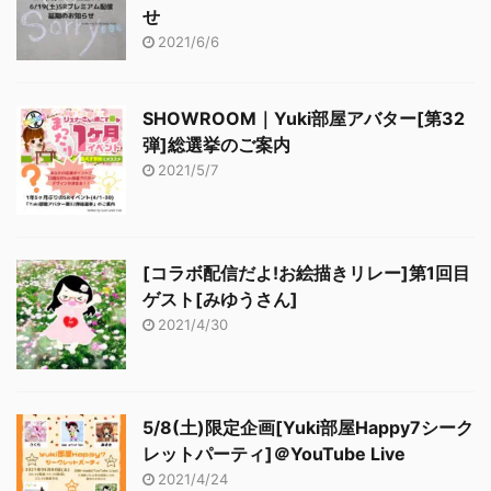
せ
2021/6/6
SHOWROOM｜Yuki部屋アバター[第32
弾]総選挙のご案内
2021/5/7
[コラボ配信だよ!お絵描きリレー]第1回目
ゲスト[みゆうさん]
2021/4/30
5/8(土)限定企画[Yuki部屋Happy7シーク
レットパーティ]＠YouTube Live
2021/4/24