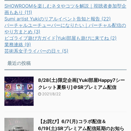
SHOWROOMを楽しむネタやコツを解説｜視聴者参加型企
画もあり (11)
Sumi artist Yukiのリアルイベント告知と報告 (22)
バーチャルユーチューバーになりたい｜バーチャル配信の
やり方まとめ (3)
ビゴライブ遊び方ガイド|Yuki部屋も遊びに来てね (2)
業務連絡 (9)
芸術系女子ライバーの日々 (5)
最近の投稿
8/28(土)限定企画[Yuki部屋Happy7シー
クレット夏祭り]＠SRプレミアム配信
2021/8/22
【お詫び】6/7(月)コラボ配信＆
6/19(土)SRプレミアム配信延期のお知ら