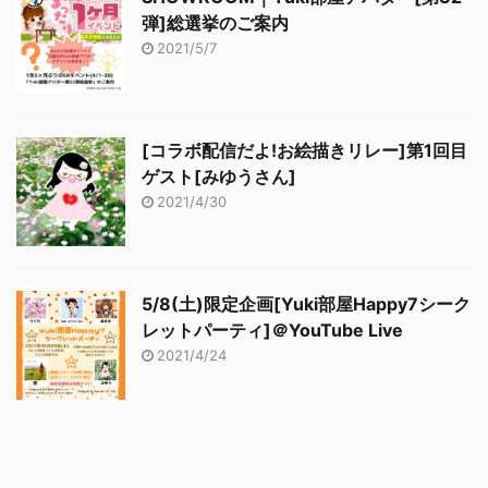
弾]総選挙のご案内
2021/5/7
[コラボ配信だよ!お絵描きリレー]第1回目
ゲスト[みゆうさん]
2021/4/30
5/8(土)限定企画[Yuki部屋Happy7シーク
レットパーティ]＠YouTube Live
2021/4/24