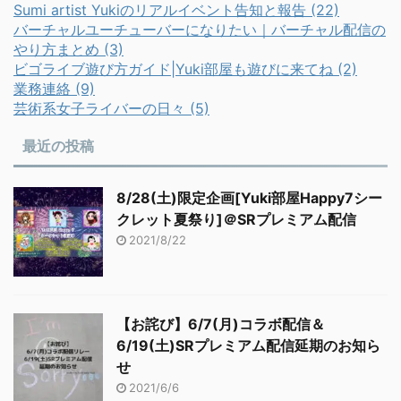
Sumi artist Yukiのリアルイベント告知と報告 (22)
バーチャルユーチューバーになりたい｜バーチャル配信の
やり方まとめ (3)
ビゴライブ遊び方ガイド|Yuki部屋も遊びに来てね (2)
業務連絡 (9)
芸術系女子ライバーの日々 (5)
最近の投稿
8/28(土)限定企画[Yuki部屋Happy7シー
クレット夏祭り]＠SRプレミアム配信
2021/8/22
【お詫び】6/7(月)コラボ配信＆
6/19(土)SRプレミアム配信延期のお知ら
せ
2021/6/6