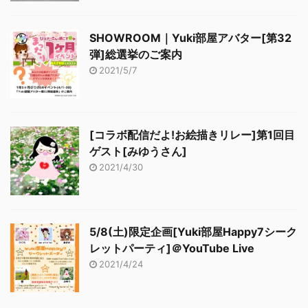
SHOWROOM｜Yuki部屋アバター[第32
弾]総選挙のご案内
2021/5/7
[コラボ配信だよ!お絵描きリレー]第1回目
ゲスト[みゆうさん]
2021/4/30
5/8(土)限定企画[Yuki部屋Happy7シーク
レットパーティ]＠YouTube Live
2021/4/24